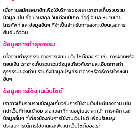
เมื่อท่านสมัครสมาชิกเพื่อใช้บริการของเรา เราอาจเก็บรวบรวม
ข้อมูล เช่น ชื่อ นามสกุล วันเดือนปีเกิด ที่อยู่ อีเมล หมายเลข
โทรศัพท์ และข้อมูลอื่นๆ ที่จำเป็นสำหรับการลงทะเบียนและการ
ยืนยันตัวตน
ข้อมูลการทำธุรกรรม
เมื่อท่านทำธุรกรรมทางการเงินบนเว็บไซต์ของเรา เช่น การฝากหรือ
ถอนเงิน เราอาจเก็บรวบรวมข้อมูลเกี่ยวกับรายละเอียดการทำ
ธุรกรรมของท่าน รวมถึงข้อมูลบัญชีธนาคารหรือวิธีการชำระเงิน
อื่นๆ
ข้อมูลการใช้งานเว็บไซต์
เราอาจเก็บรวบรวมข้อมูลเกี่ยวกับการใช้งานเว็บไซต์ของท่าน เช่น
หน้าเว็บที่ท่านเข้าชม ระยะเวลาที่ท่านอยู่ในแต่ละหน้า การคลิก และ
ข้อมูลอื่นๆ ที่เกี่ยวข้องกับการใช้งานเว็บไซต์ เพื่อปรับปรุง
ประสบการณ์การใช้งานและพัฒนาเว็บไซต์ของเรา