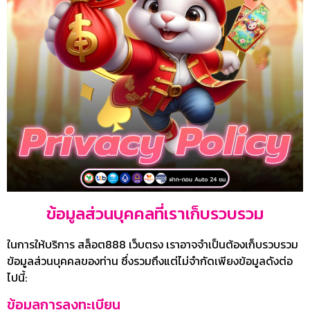
ข้อมูลส่วนบุคคลที่เราเก็บรวบรวม
ในการให้บริการ สล็อต888 เว็บตรง เราอาจจำเป็นต้องเก็บรวบรวม
ข้อมูลส่วนบุคคลของท่าน ซึ่งรวมถึงแต่ไม่จำกัดเพียงข้อมูลดังต่อ
ไปนี้:
ข้อมูลการลงทะเบียน