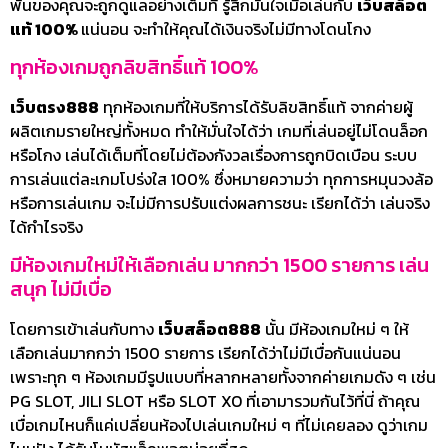
พันของคุณจะถูกดูแลอย่างเต็มที่ รู้สึกมั่นใจเมื่อเล่นกับ
เว็บสล็อต
แท้ 100%
แน่นอน จะทำให้คุณได้เงินจริงไม่มีทางโดนโกง
ทุกห้องเกมถูกลิขสิทธิ์แท้ 100%
เว็บตรง888
ทุกห้องเกมที่ให้บริการได้รับลิขสิทธิ์แท้ จากค่ายผู้
ผลิตเกมรายใหญ่ทั้งหมด ทำให้มั่นใจได้ว่า เกมที่เล่นอยู่ไม่โดนล็อก
หรือโกง เล่นได้เต็มที่โดยไม่ต้องกังวลเรื่องการถูกบิดเบือน ระบบ
การเล่นแต่ละเกมโปร่งใส 100% ซึ่งหมายความว่า ทุกการหมุนวงล้อ
หรือการเล่นเกม จะไม่มีการปรับแต่งผลการชนะ เรียกได้ว่า เล่นจริง
ได้กำไรจริง
มีห้องเกมใหม่ให้เลือกเล่น มากกว่า 1500 รายการ เล่น
สนุก ไม่มีเบื่อ
โดยการเข้าเล่นกับทาง
เว็บสล็อต888
นั้น มีห้องเกมใหม่ ๆ ให้
เลือกเล่นมากกว่า 1500 รายการ เรียกได้ว่าไม่มีเบื่อกันแน่นอน
เพราะทุก ๆ ห้องเกมมีรูปแบบที่หลากหลายทั้งจากค่ายเกมดัง ๆ เช่น
PG SLOT, JILI SLOT หรือ SLOT XO ที่เอามารวมกันไว้ที่นี่ ถ้าคุณ
เบื่อเกมไหนก็แค่เปลี่ยนห้องไปเล่นเกมใหม่ ๆ ที่ไม่เคยลอง ดูว่าเกม