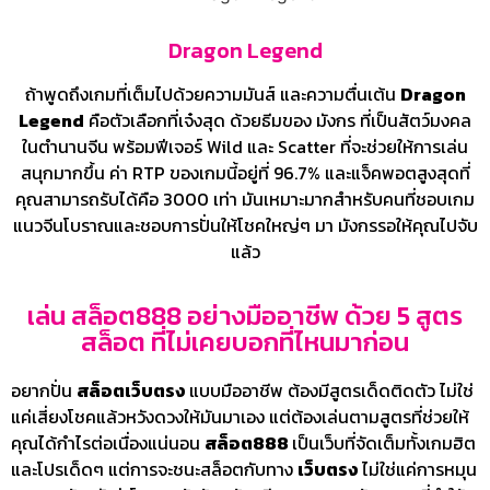
Dragon Legend
ถ้าพูดถึงเกมที่เต็มไปด้วยความมันส์ และความตื่นเต้น
Dragon
Legend
คือตัวเลือกที่เจ๋งสุด ด้วยธีมของ มังกร ที่เป็นสัตว์มงคล
ในตำนานจีน พร้อมฟีเจอร์ Wild และ Scatter ที่จะช่วยให้การเล่น
สนุกมากขึ้น ค่า RTP ของเกมนี้อยู่ที่ 96.7% และแจ็คพอตสูงสุดที่
คุณสามารถรับได้คือ 3000 เท่า มันเหมาะมากสำหรับคนที่ชอบเกม
แนวจีนโบราณและชอบการปั่นให้โชคใหญ่ๆ มา มังกรรอให้คุณไปจับ
แล้ว
เล่น สล็อต888 อย่างมืออาชีพ ด้วย 5 สูตร
สล็อต ที่ไม่เคยบอกที่ไหนมาก่อน
อยากปั่น
สล็อตเว็บตรง
แบบมืออาชีพ ต้องมีสูตรเด็ดติดตัว ไม่ใช่
แค่เสี่ยงโชคแล้วหวังดวงให้มันมาเอง แต่ต้องเล่นตามสูตรที่ช่วยให้
คุณได้กำไรต่อเนื่องแน่นอน
สล็อต888
เป็นเว็บที่จัดเต็มทั้งเกมฮิต
และโปรเด็ดๆ แต่การจะชนะสล็อตกับทาง
เว็บตรง
ไม่ใช่แค่การหมุน