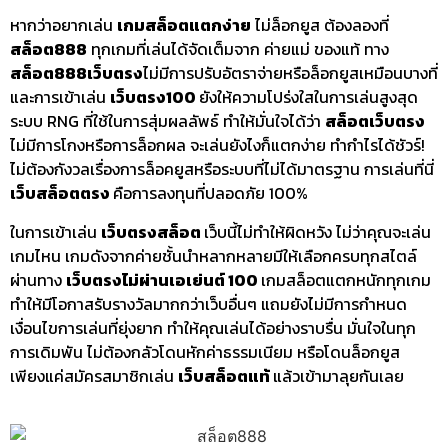
หากว่าอยากเล่น
เกมสล็อตแตกง่าย
ไม่ล็อกยูส ต้องลองที่
สล็อต888
ทุกเกมที่เล่นได้จัดเต็มจาก ค่ายแม่ ของแท้ ทาง
สล็อต888เว็บตรง
ไม่มีการปรับอัตราจ่ายหรือล็อกยูสเหมือนบางที่
และการเข้าเล่น
เว็บตรง100
ยังให้ความโปร่งใสในการเล่นสูงสุด
ระบบ RNG ที่ใช้ในการสุ่มผลลัพธ์ ทำให้มั่นใจได้ว่า
สล็อตเว็บตรง
ไม่มีการโกงหรือการล็อกผล จะเล่นยังไงก็แตกง่าย ทำกำไรได้ชัวร์!
ไม่ต้องกังวลเรื่องการล็อคยูสหรือระบบที่ไม่ได้มาตรฐาน การเล่นที่นี่
เว็บสล็อตตรง
คือการลงทุนที่ปลอดภัย 100%
ในการเข้าเล่น
เว็บตรงสล็อต
เว็บนี้ไม่ทำให้ผิดหวัง ไม่ว่าคุณจะเล่น
เกมไหน เกมดังจากค่ายชั้นนำหลากหลายมีให้เลือกครบทุกสไตล์
ผ่านทาง
เว็บตรงไม่ผ่านเอเย่นต์ 100
เกมสล็อตแตกหนักทุกเกม
ทำให้มีโอกาสรับรางวัลมากกว่าเว็บอื่นๆ แถมยังไม่มีการกำหนด
เงื่อนไขการเล่นที่ยุ่งยาก ทำให้คุณเล่นได้อย่างราบรื่น มั่นใจในทุก
การเดิมพัน ไม่ต้องกลัวโดนหักค่าธรรมเนียม หรือโดนล็อกยูส
เพียงแค่สมัครสมาชิกเล่น
เว็บสล็อตแท้
แล้วเข้ามาลุยกันเลย