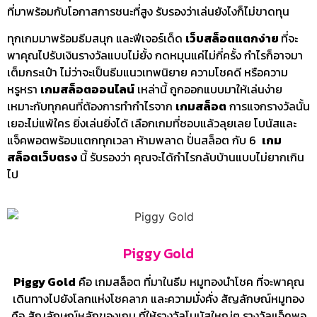
ที่มาพร้อมกับโอกาสการชนะที่สูง รับรองว่าเล่นยังไงก็ไม่ขาดทุน
ทุกเกมมาพร้อมธีมสนุก และฟีเจอร์เด็ด
เว็บสล็อตแตกง่าย
ที่จะ
พาคุณไปรับเงินรางวัลแบบไม่ยั้ง กดหมุนแค่ไม่กี่ครั้ง กำไรก็อาจมา
เต็มกระเป๋า ไม่ว่าจะเป็นธีมแนวเทพนิยาย ความโชคดี หรือความ
หรูหรา
เกมสล็อตออนไลน์
เหล่านี้ ถูกออกแบบมาให้เล่นง่าย
เหมาะกับทุกคนที่ต้องการทำกำไรจาก
เกมสล็อต
การแจกรางวัลนั้น
เยอะไม่แพ้ใคร ยิ่งเล่นยิ่งได้ เลือกเกมที่ชอบแล้วลุยเลย โบนัสและ
แจ็คพอตพร้อมแตกทุกเวลา ห้ามพลาด ปั่นสล็อต กับ 6
เกม
สล็อตเว็บตรง
นี้ รับรองว่า คุณจะได้กำไรกลับบ้านแบบไม่ยากเกิน
ไป
Piggy Gold
Piggy Gold
คือ เกมสล็อต ที่มาในธีม หมูทองนำโชค ที่จะพาคุณ
เดินทางไปยังโลกแห่งโชคลาภ และความมั่งคั่ง สัญลักษณ์หมูทอง
คือ สัญลักษณ์หลักของเกม ที่ให้รางวัลโบนัสใหญ่ๆ รางวัลแจ็คพอ