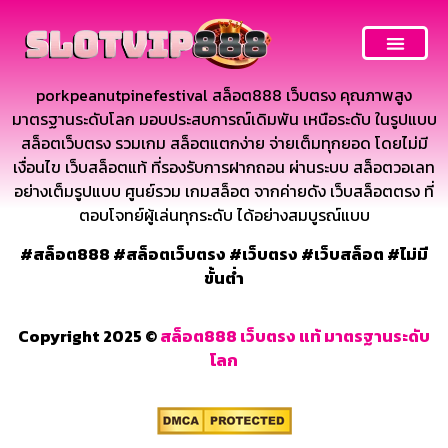
porkpeanutpinefestival สล็อต888 เว็บตรง คุณภาพสูง
มาตรฐานระดับโลก มอบประสบการณ์เดิมพัน เหนือระดับ ในรูปแบบ
สล็อตเว็บตรง รวมเกม สล็อตแตกง่าย จ่ายเต็มทุกยอด โดยไม่มี
เงื่อนไข เว็บสล็อตแท้ ที่รองรับการฝากถอน ผ่านระบบ สล็อตวอเลท
อย่างเต็มรูปแบบ ศูนย์รวม เกมสล็อต จากค่ายดัง เว็บสล็อตตรง ที่
ตอบโจทย์ผู้เล่นทุกระดับ ได้อย่างสมบูรณ์แบบ
#สล็อต888 #สล็อตเว็บตรง #เว็บตรง #เว็บสล็อต #ไม่มี
ขั้นต่ำ
Copyright 2025 ©
สล็อต888 เว็บตรง แท้ มาตรฐานระดับ
โลก