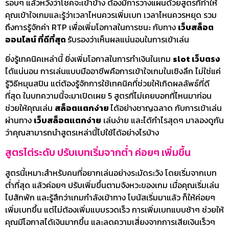
รอบๆ แล้วหวังว่าโชคจะเข้าข้าง ต้องมีการวางแผนด้วยสูตรที่ทำให้
คุณเข้าใจเกมและรู้ว่าเวลาไหนควรเพิ่มเบท เวลาไหนควรหยุด รวม
ถึงการรู้จักค่า RTP เพื่อเพิ่มโอกาสในการชนะ กับทาง
เว็บสล็อต
ออนไลน์ ที่ดีที่สุด
รับรองว่าเห็นผลแน่นอนในการเข้าเล่น
ยิ่งรู้เทคนิคเหล่านี้ ยิ่งเพิ่มโอกาสในการทำเงินในเกม
slot เว็บตรง
ได้แน่นอน การเล่นแบบมืออาชีพคือการเข้าใจเกมในเชิงลึก ไม่ใช่แค่
รู้วิธีหมุนสปิน แต่ต้องรู้จักการใช้เทคนิคที่ช่วยให้เกิดผลลัพธ์ที่ดี
ที่สุด ในบทความนี้จะมาเปิดเผย 5 สูตรที่ไม่เคยบอกที่ไหนมาก่อน
ช่วยให้คุณเล่น
สล็อตแตกง่าย
ได้อย่างชาญฉลาด กับการเข้าเล่น
ผ่านทาง
เว็บสล็อตแตกง่าย
เล่นง่าย และได้กำไรสุดๆ มาลองดูกัน
ว่าคุณสามารถนำสูตรเหล่านี้ไปใช้ได้อย่างไรบ้าง
สูตรไต่ระดับ ปรับเบทเริ่มจากต่ำ ค่อยๆ เพิ่มขึ้น
สูตรนี้เหมาะสำหรับคนที่อยากเล่นอย่างระมัดระวัง โดยเริ่มจากเบท
ต่ำที่สุด แล้วค่อยๆ ปรับเพิ่มขึ้นตามจังหวะของเกม เมื่อคุณเริ่มเล่น
ไปสักพัก และรู้สึกว่าเกมกำลังเข้าทาง โบนัสเริ่มมาแล้ว ก็ให้ค่อยๆ
เพิ่มเบทขึ้น แต่ไม่ต้องเพิ่มแบบรวดเร็ว การเพิ่มเบทแบบช้าๆ ช่วยให้
คุณมีโอกาสได้เงินมากขึ้น และลดความเสี่ยงจากการเสียเงินเร็วๆ