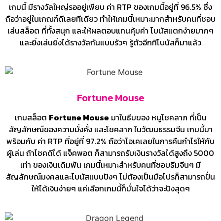
เกมนี้ มีรางวัลใหญ่รออยู่เพียบ ค่า RTP ของเกมนี้อยู่ที่ 96.5% ซึ่ง
ถือว่าอยู่ในเกณฑ์ดีเลยทีเดียว ทำให้เกมนี้เหมาะมากสำหรับคนที่ชอบ
เล่นสล็อต ที่ทั้งสนุก และให้ผลตอบแทนคุ้มค่า โบนัสแตกง่ายมากๆ
และยิ่งเล่นยิ่งได้รางวัลกันแบบรัวๆ รู้ตัวอีกทีโบนัสก็มาแล้ว
Fortune Mouse
เกมสล็อต
Fortune Mouse
มาในธีมของ หนูโชคลาภ ที่เป็น
สัญลักษณ์ของความมั่งคั่ง และโชคลาภ ในวัฒนธรรมจีน เกมนี้มา
พร้อมกับ ค่า RTP ที่อยู่ที่ 97.2% ถือว่าโอเคเลยในการคืนกำไรให้กับ
ผู้เล่น ถ้าโชคดีได้ แจ็คพอต ก็สามารถรับเงินรางวัลได้สูงถึง 5000
เท่า ของเงินเดิมพัน เกมนี้เหมาะสำหรับคนที่ชอบธีมจีนๆ มี
สัญลักษณ์มงคลและโบนัสแบบปังๆ ไม่ต้องเป็นมือโปรก็สามารถปั่น
ให้ได้เงินง่ายๆ แค่เลือกเกมนี้ก็มั่นใจได้ว่าจะปังสุดๆ