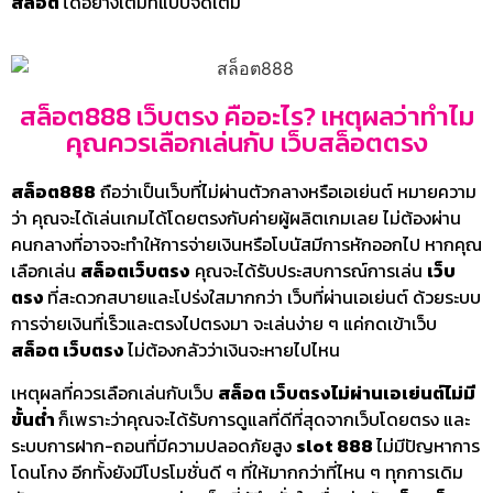
สล็อต
ได้อย่างเต็มที่แบบจัดเต็ม
สล็อต888 เว็บตรง คืออะไร? เหตุผลว่าทำไม
คุณควรเลือกเล่นกับ เว็บสล็อตตรง
สล็อต888
ถือว่าเป็นเว็บที่ไม่ผ่านตัวกลางหรือเอเย่นต์ หมายความ
ว่า คุณจะได้เล่นเกมได้โดยตรงกับค่ายผู้ผลิตเกมเลย ไม่ต้องผ่าน
คนกลางที่อาจจะทำให้การจ่ายเงินหรือโบนัสมีการหักออกไป หากคุณ
เลือกเล่น
สล็อตเว็บตรง
คุณจะได้รับประสบการณ์การเล่น
เว็บ
ตรง
ที่สะดวกสบายและโปร่งใสมากกว่า เว็บที่ผ่านเอเย่นต์ ด้วยระบบ
การจ่ายเงินที่เร็วและตรงไปตรงมา จะเล่นง่าย ๆ แค่กดเข้าเว็บ
สล็อต เว็บตรง
ไม่ต้องกลัวว่าเงินจะหายไปไหน
เหตุผลที่ควรเลือกเล่นกับเว็บ
สล็อต เว็บตรงไม่ผ่านเอเย่นต์ไม่มี
ขั้นต่ำ
ก็เพราะว่าคุณจะได้รับการดูแลที่ดีที่สุดจากเว็บโดยตรง และ
ระบบการฝาก-ถอนที่มีความปลอดภัยสูง
slot 888
ไม่มีปัญหาการ
โดนโกง อีกทั้งยังมีโปรโมชั่นดี ๆ ที่ให้มากกว่าที่ไหน ๆ ทุกการเดิม