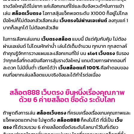
รางวัลใหญ่ได้ไม่ยาก แค่เลือกเกมที่ใช่และจับจังหวะดีๆในการเข้า
เล่น
สล็อตเว็บตรง
โอกาสลุ้นแจ็คพอตระดับ X1000 ก็อยู่ไม่ไกล
มือใหม่ก็ไม่ต้องกลัวเลือกเล่น
เว็บตรงไม่ผ่านเอเย่นต์
ลงทุนแค่ 1
บาทก็สนุกได้ ไม่ต้องกลัวเสีย
ในการเลือกเล่นเกม
เว็บตรงสล็อต
แบบนี้ มีแต่คุ้มกับคุ้ม ไม่ต้อง
ผ่านเอเย่นต์ ไม่โดนหักค่าน้ำ เล่นได้เต็มจำนวน ทุกบาท ทุกสตางค์
ถ้าคุณรู้จักการวางแผนและเลือกเกมที่ใช่ บน
slot เว็บตรง
รับรอง
ว่าทุกครั้งที่กดสปินคือการลุ้นรางวัลใหญ่ แถมด้วยการฝากถอนที่
สะดวก ไม่มีขั้นต่ำ เรียกได้ว่า
เว็บสล็อตแท้
100%
คือคำตอบของ
คนที่อยากเล่นสล็อตแบบจริงจังและได้กำไรต่อเนื่อง
สล็อต888 เว็บตรง ยืนหนึ่งเรื่องคุณภาพ
ด้วย 6 ค่ายสล็อต ชื่อดัง ระดับโลก
ถ้าพูดถึงการเล่น
สล็อตเว็บตรง
ที่ครบเครื่องเรื่องเกมคุณภาพและ
แจ็คพอตแตกง่าย ไม่พูดถึง
สล็อต888
ก็คงไม่ได้ ที่นี่เป็น
เว็บ
ตรง
ที่ได้รวบรวม 6 ค่ายสล็อตชื่อดังระดับโลกมาไว้ในที่เดียว