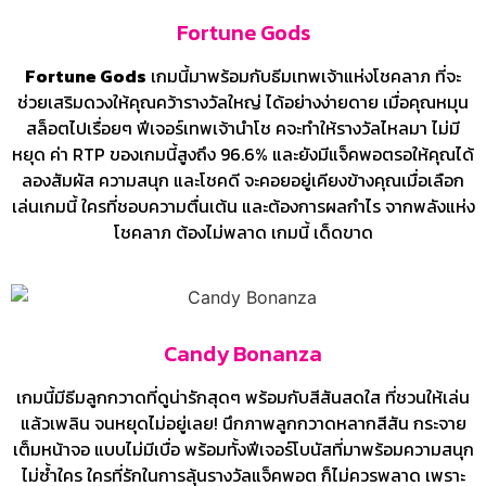
Fortune Gods
Fortune Gods
เกมนี้มาพร้อมกับธีมเทพเจ้าแห่งโชคลาภ ที่จะ
ช่วยเสริมดวงให้คุณคว้ารางวัลใหญ่ ได้อย่างง่ายดาย เมื่อคุณหมุน
สล็อตไปเรื่อยๆ ฟีเจอร์เทพเจ้านำโช คจะทำให้รางวัลไหลมา ไม่มี
หยุด ค่า RTP ของเกมนี้สูงถึง 96.6% และยังมีแจ็คพอตรอให้คุณได้
ลองสัมผัส ความสนุก และโชคดี จะคอยอยู่เคียงข้างคุณเมื่อเลือก
เล่นเกมนี้ ใครที่ชอบความตื่นเต้น และต้องการผลกำไร จากพลังแห่ง
โชคลาภ ต้องไม่พลาด เกมนี้ เด็ดขาด
Candy Bonanza
เกมนี้มีธีมลูกกวาดที่ดูน่ารักสุดๆ พร้อมกับสีสันสดใส ที่ชวนให้เล่น
แล้วเพลิน จนหยุดไม่อยู่เลย! นึกภาพลูกกวาดหลากสีสัน กระจาย
เต็มหน้าจอ แบบไม่มีเบื่อ พร้อมทั้งฟีเจอร์โบนัสที่มาพร้อมความสนุก
ไม่ซ้ำใคร ใครที่รักในการลุ้นรางวัลแจ็คพอต ก็ไม่ควรพลาด เพราะ