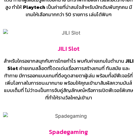
สูง ทำให้
Playtech
เป็นค่ายที่น่าสนใจสำหรับนักเดิมพันทุกคน มี
เกมให้เลือกมากกว่า 50 รายการ เล่นได้ฟินๆ
JILI Slot
สำหรับใครอยากสนุกกับการโกยกำไร พบกับค่ายเกมในตำนาน
JILI
Slot
ค่ายเกมสล็อตที่โดดเด่นเรื่องการสร้างเกมที่ ทันสมัย และ
ท้าทาย มีการออกแบบเกมที่ดึงดูดสายตาผู้เล่น พร้อมทั้งมีฟีเจอร์ที่
เพิ่มโอกาสในการชนะมากมาย พร้อมให้คุณเข้ามาสัมผัสความมันส์
แบบเต็มที่ ไม่ว่าจะเป็นการจับคู่สัญลักษณ์หรือการเปิดฟีเจอร์พิเศษ
ที่ทำให้รางวัลใหญ่เข้ามา
Spadegaming